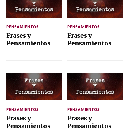
PENSAMIENTOS
PENSAMIENTOS
Frases y
Frases y
Pensamientos
Pensamientos
PENSAMIENTOS
PENSAMIENTOS
Frases y
Frases y
Pensamientos
Pensamientos