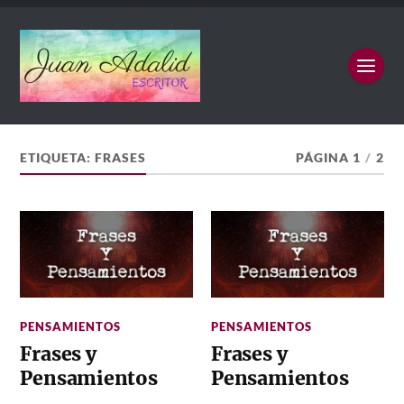
ETIQUETA:
FRASES
PÁGINA 1
/
2
PENSAMIENTOS
PENSAMIENTOS
Frases y
Frases y
Pensamientos
Pensamientos