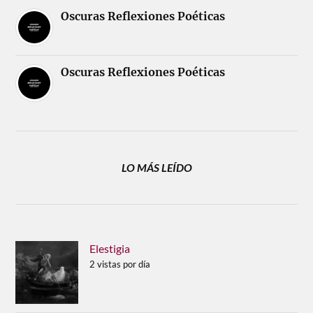
Oscuras Reflexiones Poéticas
Oscuras Reflexiones Poéticas
LO MÁS LEÍDO
Elestigia
2 vistas por día