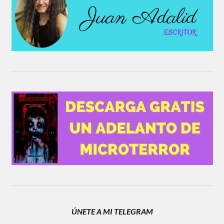
ÚNETE A MI TELEGRAM