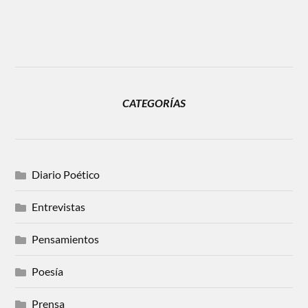
CATEGORÍAS
Diario Poético
Entrevistas
Pensamientos
Poesía
Prensa