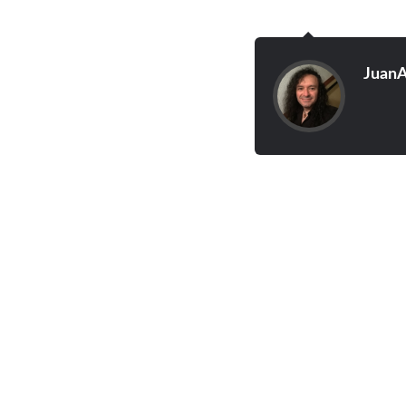
JuanA