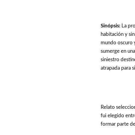
Sinópsis:
La pro
habitación y sin
mundo oscuro y 
sumerge en una 
siniestro desti
atrapada para s
Relato selecci
fui elegido ent
formar parte d