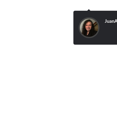
JuanA