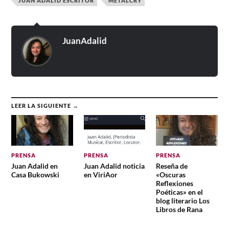
JUAN ADALID ESCRITOR
METALCRY
JuanAdalid
LEER LA SIGUIENTE →
PRENSA
PRENSA
PRENSA
Juan Adalid en
Juan Adalid noticia
Reseña de
Casa Bukowski
en ViriAor
«Oscuras
Reflexiones
Poéticas» en el
blog literario Los
Libros de Rana