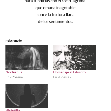
para fundirlas con el rocío lagrimal
que emana inagotable
sobre la textura llana
de los sentimientos.
Relacionado
Nocturnus
Homenaje al Filósofo
En «Poesía»
En «Poesía»
Nictofilia