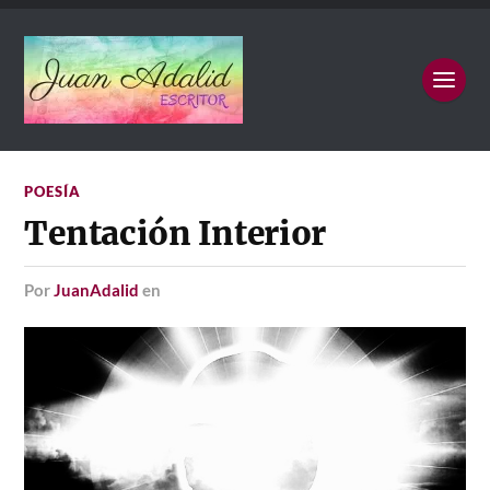
POESÍA
Tentación Interior
por
JuanAdalid
en