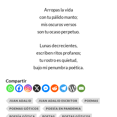
Arropas la vida
con tu pálido manto;
mis oscuros versos
son tu ocaso perpetuo.
Lunas decrecientes,
escriben ritos profanos;
tu rostro es quietud,
bajo mi penumbra poética.
Compartir
JUAN ADALID
JUAN ADALID ESCRITOR
POEMAS
POEMAS GÓTICOS
POESÍA EN PANDEMIA
POESÍA GÓTICA
POETAS
POETAS GÓTICOS