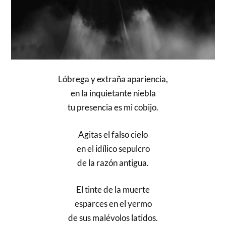
Lóbrega y extraña apariencia,
en la inquietante niebla
tu presencia es mi cobijo.
Agitas el falso cielo
en el idílico sepulcro
de la razón antigua.
El tinte de la muerte
esparces en el yermo
de sus malévolos latidos.