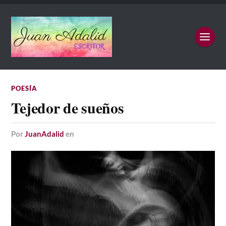
POESÍA
Tejedor de sueños
por
JuanAdalid
en