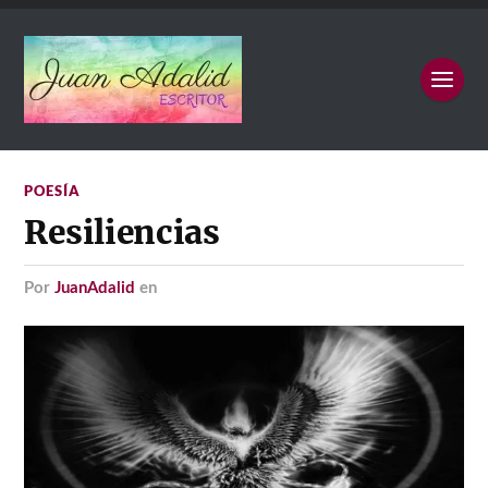
POESÍA
Resiliencias
por
JuanAdalid
en