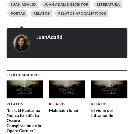
JUAN ADALID
JUAN ADALID ESCRITOR
LITERATURA
POETAS
RELATOS
RELATOS APOCALÍPTICOS
JuanAdalid
LEER LA SIGUIENTE →
RELATOS
RELATOS
RELATOS
“Erik, El Fantasma
Maldición lunar
El violín del
Nunca Existió: La
inframundo
Oscura
Conspiración de la
Ópera Garnier”