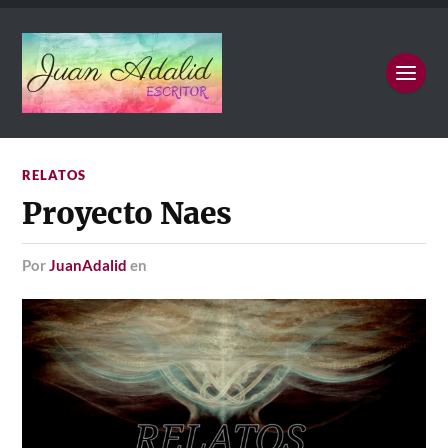
RELATOS
Proyecto Naes
por
JuanAdalid
en