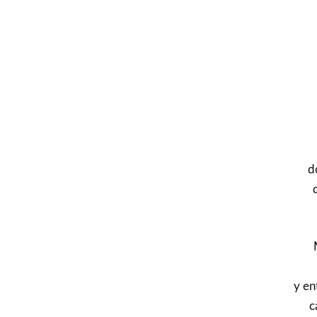
d
y en
c