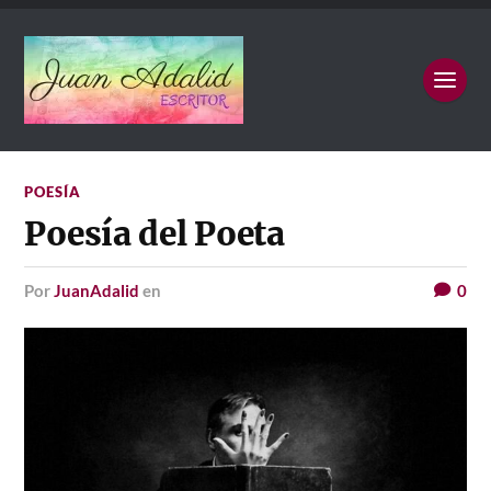
POESÍA
Poesía del Poeta
por
JuanAdalid
en
0