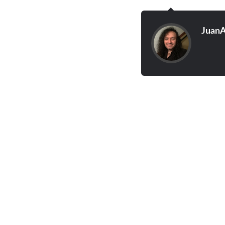
JuanA