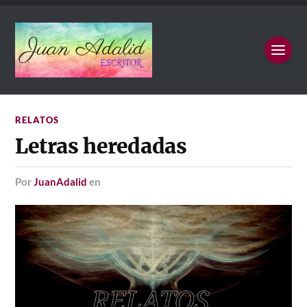
RELATOS
Letras heredadas
por
JuanAdalid
en