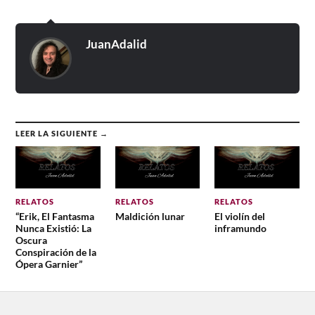
JuanAdalid
LEER LA SIGUIENTE →
RELATOS
RELATOS
RELATOS
“Erik, El Fantasma
Maldición lunar
El violín del
Nunca Existió: La
inframundo
Oscura
Conspiración de la
Ópera Garnier”