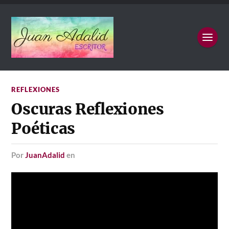
REFLEXIONES
Oscuras Reflexiones
Poéticas
por
JuanAdalid
en