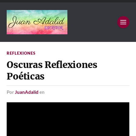
REFLEXIONES
Oscuras Reflexiones
Poéticas
por
JuanAdalid
en