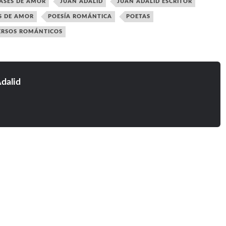
ASES DE AMOR
JUAN ADALID
JUAN ADALID ESCRITOR
S DE AMOR
POESÍA ROMÁNTICA
POETAS
ERSOS ROMÁNTICOS
dalid