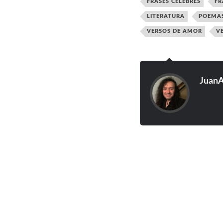
FRASES CÉLEBRES
FR
LITERATURA
POEMA
VERSOS DE AMOR
V
JuanA