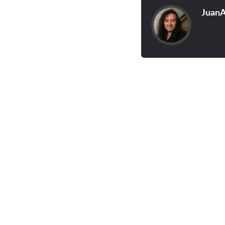
JuanA