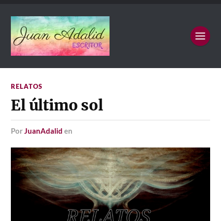
RELATOS
El último sol
por
JuanAdalid
en