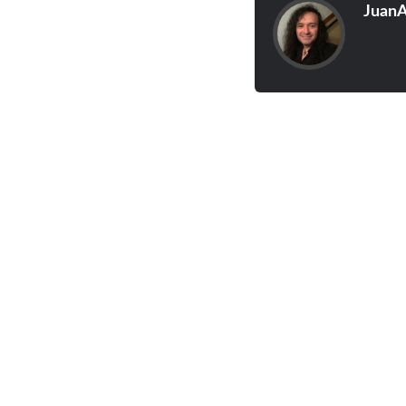
JuanA