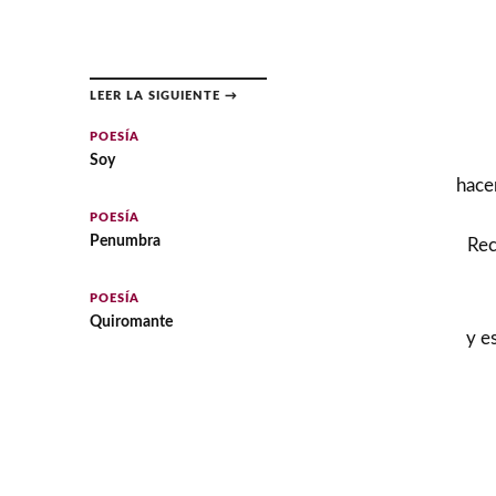
LEER LA SIGUIENTE →
POESÍA
Soy
hace
POESÍA
Penumbra
Rec
POESÍA
Quiromante
y e