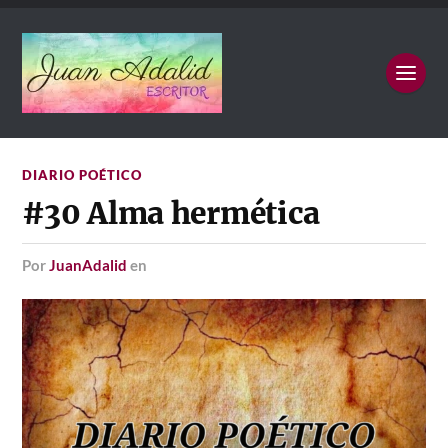
DIARIO POÉTICO
#30 Alma hermética
por
JuanAdalid
en