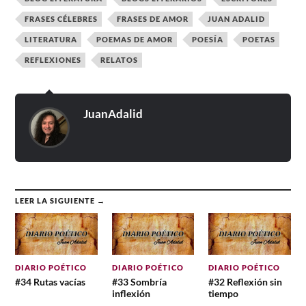
FRASES CÉLEBRES
FRASES DE AMOR
JUAN ADALID
LITERATURA
POEMAS DE AMOR
POESÍA
POETAS
REFLEXIONES
RELATOS
JuanAdalid
LEER LA SIGUIENTE →
DIARIO POÉTICO
DIARIO POÉTICO
DIARIO POÉTICO
#34 Rutas vacías
#33 Sombría
#32 Reflexión sin
inflexión
tiempo