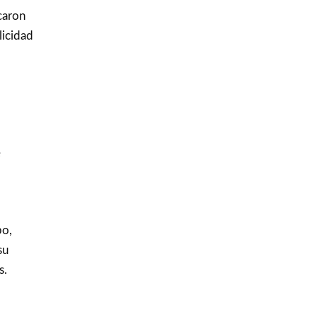
caron
licidad
e
po,
su
s.