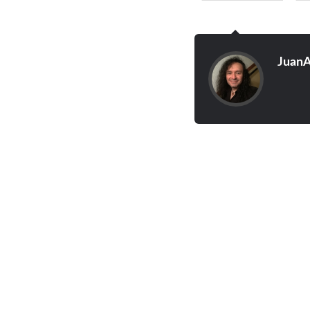
JuanA