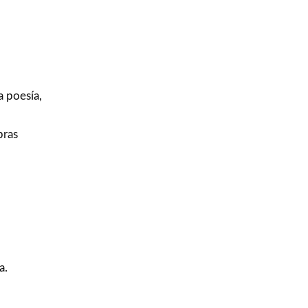
a poesía,
bras
a.