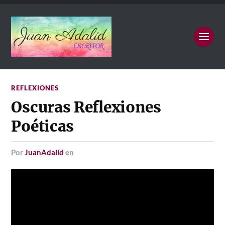
REFLEXIONES
Oscuras Reflexiones
Poéticas
por
JuanAdalid
en