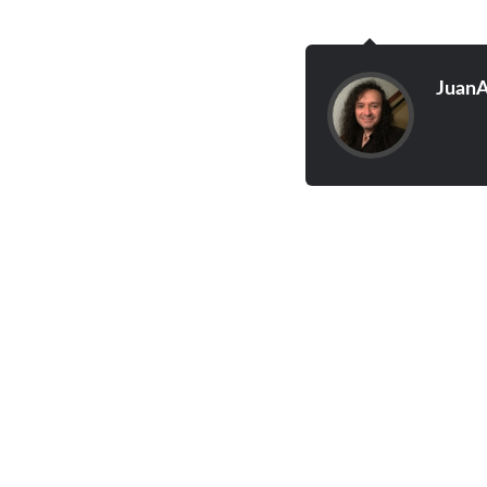
JuanA