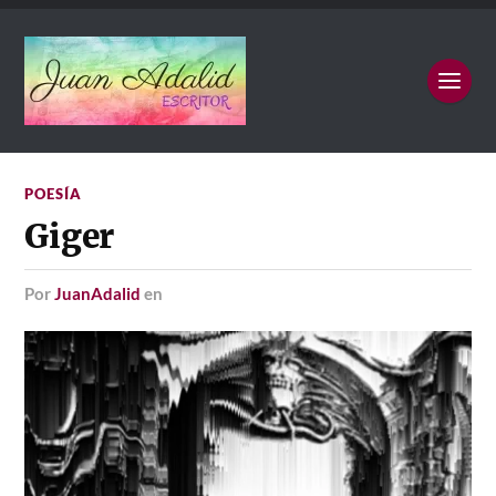
POESÍA
Giger
por
JuanAdalid
en