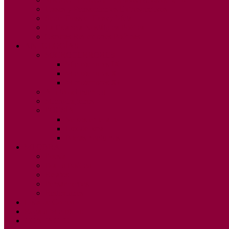
Frases y Pensamientos Extrospectivos
Serie: Dossier Heavy Metal
La Estancia Nostálgica Poética
Oscuras Reflexiones Poéticas
ANTOLOGÍAS
MICROTERRORES
Microterrores IX
Microterrores X
Microterrores XI
Al filo del cuchillo
Microdragones
POESÍA
Versos en el aire
Luz de luna
Poetas nocturnos
MI OBRA
Poesía
Diario Poético
Relatos
Pensamientos
Reflexiones
Lista de Correo
Regalo Microterror
CONTACTO