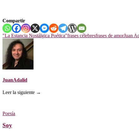
Compartir
"La Estancia Nostálgica Poética"
frases célebres
frases de amor
Juan Ad
JuanAdalid
Leer la siguiente →
Poesía
Soy