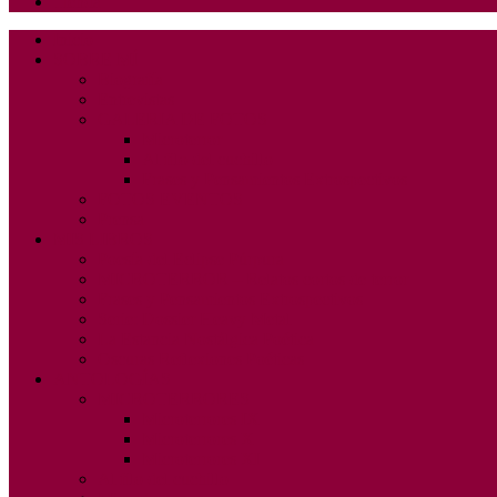
Tienda
Inicio
SOBRE MÍ
Biografía
Entrevistas
GALERIA DE FOTOS
Microterror
Al filo del cuchillo
Frases y Pensamientos Extrospectivos
FOTOS EVENTOS
Prensa
MIS LIBROS
Poesía del Eclipse Púrpura
MICROTERROR – Relatos cortos de terror
Frases y Pensamientos Extrospectivos
Serie: Dossier Heavy Metal
La Estancia Nostálgica Poética
Oscuras Reflexiones Poéticas
ANTOLOGÍAS
MICROTERRORES
Microterrores IX
Microterrores X
Microterrores XI
Al filo del cuchillo