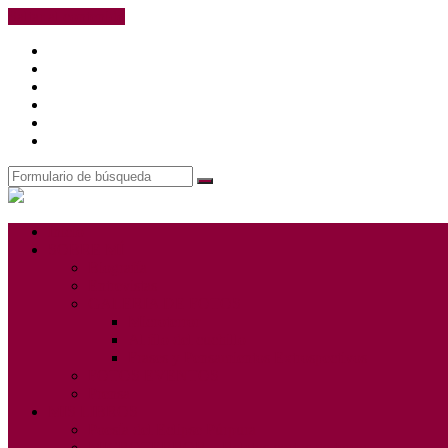
Saltar al contenido
Facebook
Instagram
X
Telegram
Correo
Search
Buscar
Juan
Adalid
Inicio
SOBRE MÍ
Biografía
Entrevistas
GALERIA DE FOTOS
Microterror
Al filo del cuchillo
Frases y Pensamientos Extrospectivos
FOTOS EVENTOS
Prensa
MIS LIBROS
Poesía del Eclipse Púrpura
MICROTERROR – Relatos cortos de terror