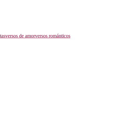
tas
versos de amor
versos románticos