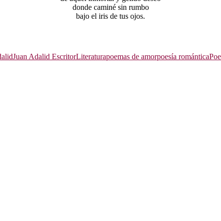
donde caminé sin rumbo
bajo el iris de tus ojos.
alid
Juan Adalid Escritor
Literatura
poemas de amor
poesía romántica
Poe