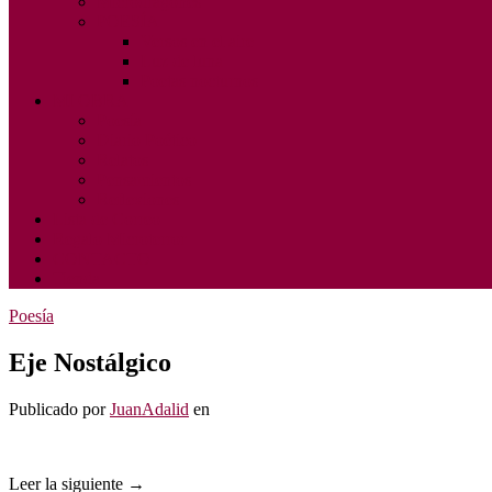
Microdragones
POESÍA
Versos en el aire
Luz de luna
Poetas nocturnos
MI OBRA
Poesía
Diario Poético
Relatos
Pensamientos
Reflexiones
Lista de Correo
Regalo Microterror
CONTACTO
Tienda
Poesía
Eje Nostálgico
Publicado
por
JuanAdalid
en
Leer la siguiente →