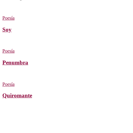
Poesía
Soy
Poesía
Penumbra
Poesía
Quiromante