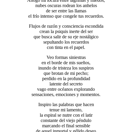
Ahogo mi locura entre lágrimas y miedos,
nubes oscuras rodean los anhelos
de ser entre las llamas
el frío intenso que congele tus recuerdos.
Flujos de razón y consciencia escondida
crean la psiquis inerte del ser
que busca salir de su eje nostálgico
sepultando los recuerdos
con tinta en el papel.
Veo formas siniestras
en el borde de mis sueños,
inundo de tristeza los suspiros
que brotan de mi pecho;
perdido en la profundidad
latente del secreto
vago entre océanos explorando
sensaciones, emociones y momentos.
Inspiro las palabras que hacen
tenue mi lamento,
la espiral se nutre con el latir
constante del viejo péndulo
marcando el final sensible
de aquel inmortal y gélido deseo